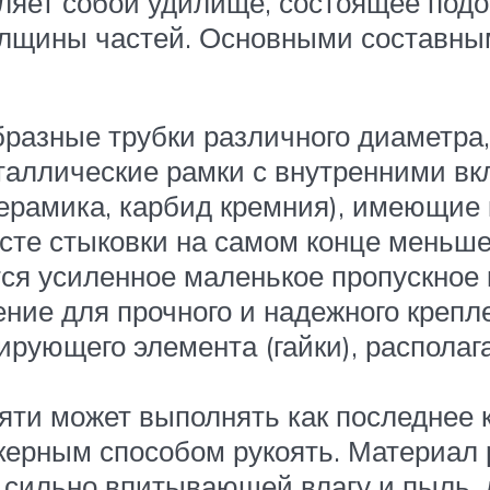
ляет собой удилище, состоящее подо
лщины частей. Основными составным
разные трубки различного диаметра,
таллические рамки с внутренними вк
ерамика, карбид кремния), имеющие 
сте стыковки на самом конце меньшег
ся усиленное маленькое пропускное 
ние для прочного и надежного крепле
ирующего элемента (гайки), располаг
ояти может выполнять как последнее 
ерным способом рукоять. Материал 
сильно впитывающей влагу и пыль, д