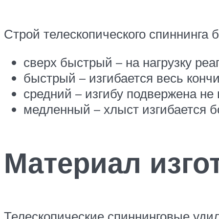
Строй телескопического спиннинга 
сверх быстрый – на нагрузку реа
быстрый – изгибается весь кончи
средний – изгибу подвержена не
медленный – хлыст изгибается б
Материал изго
Телескопические спиннинговые удил