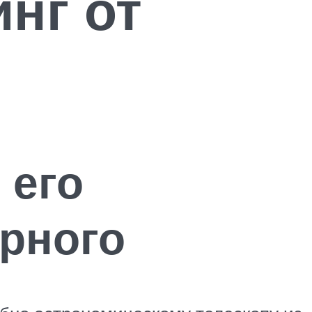
нг от
 его
ерного