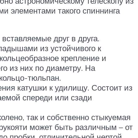
бно астрономическому телескопу из
и элементами такого спиннинга
 вставляемые друг в друга.
ладышами из устойчивого к
кольцеобразное крепление и
о из них по диаметру. На
кольцо-тюльпан.
ния катушки к удилищу. Состоит из
аемой спереди или сзади
колено, так и собственно стыкуемая
рукояти может быть различным – от
о пробки, отличительной чертой