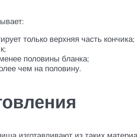
бывает:
гирует только верхняя часть кончика;
к;
 менее половины бланка;
олее чем на половину.
товления
ища изготавливают из таких материа