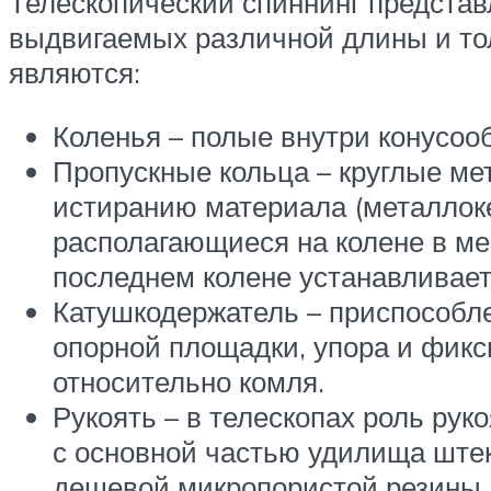
Телескопический спиннинг представ
выдвигаемых различной длины и то
являются:
Коленья – полые внутри конусооб
Пропускные кольца – круглые ме
истиранию материала (металлок
располагающиеся на колене в ме
последнем колене устанавливает
Катушкодержатель – приспособле
опорной площадки, упора и фикс
относительно комля.
Рукоять – в телескопах роль рук
с основной частью удилища штек
дешевой микропористой резины, 