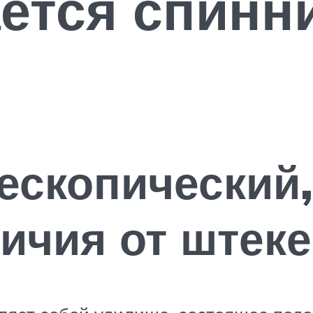
ется спинни
ескопический,
личия от штек