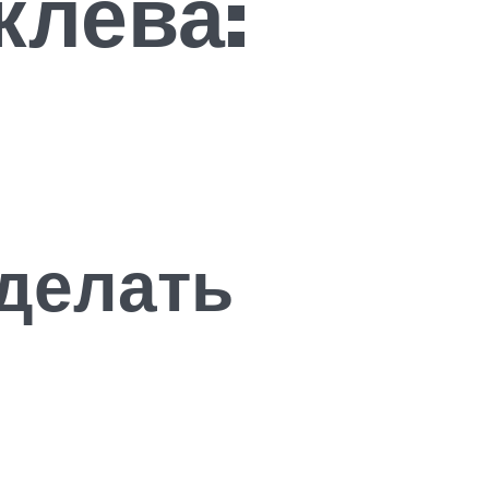
клева:
делать