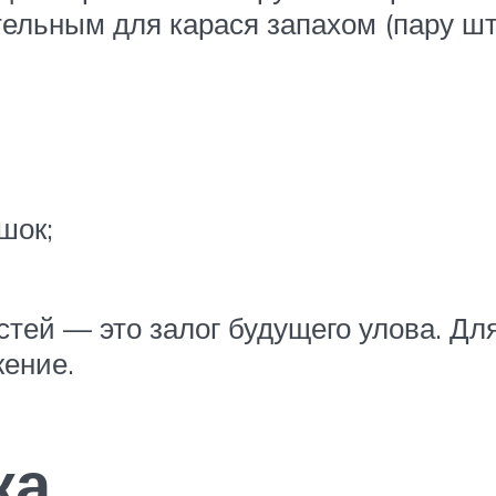
льным для карася запахом (пару шту
шок;
тей — это залог будущего улова. Дл
жение.
ка