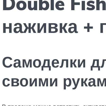
Double Fish
наживка + 
Самоделки д
своими рука