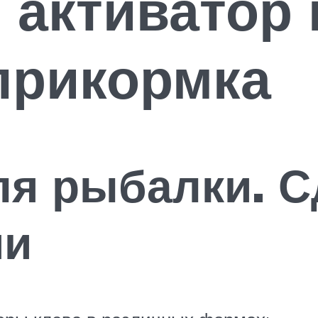
 активатор 
прикормка
ля рыбалки. С
ми