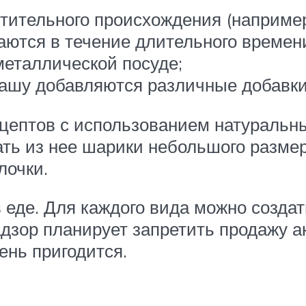
тительного происхождения (например
ются в течение длительного времени 
металлической посуде;
кашу добавляются различные добавки
цептов с использованием натуральн
ь из нее шарики небольшого размера
лочки.
еде. Для каждого вида можно создать
дзор планирует запретить продажу а
ень пригодится.