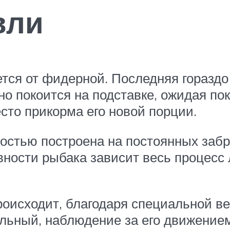
вли
ется от фидерной. Последняя гораздо
о покоится на подставке, ожидая пок
сто прикорма его новой порции.
остью построена на постоянных забро
ости рыбака зависит весь процесс л
оисходит, благодаря специальной ве
ельный, наблюдение за его движение