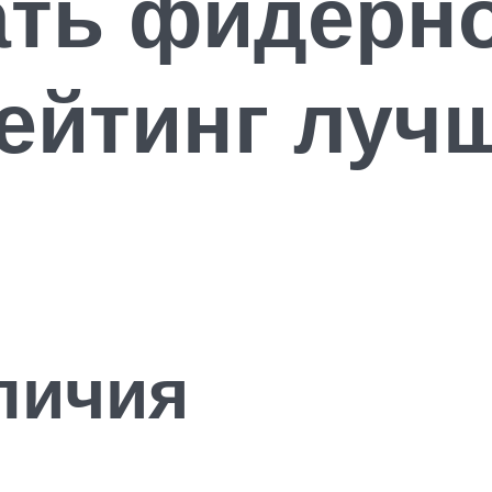
ать фидерн
ейтинг луч
личия