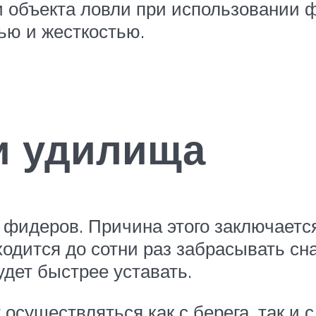
и объекта ловли при использовании 
ью и жесткостью.
и удилища
у фидеров. Причина этого заключаетс
одится до сотни раз забрасывать сн
удет быстрее уставать.
осуществляться как с берега, так и с