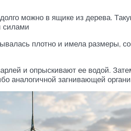
долго можно в ящике из дерева. Так
и силами
рывалась плотно и имела размеры, с
рлей и опрыскивают ее водой. Затем
бо аналогичной загнивающей органик