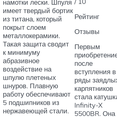
/ 10
намотки лески. Шпуля
имеет твердый бортик
Рейтинг
из титана, который
покрыт слоем
Отзывы
металлокерамики.
Такая защита сводит
Первым
к минимуму
приобретени
абразивное
после
воздействие на
вступления в
шпулю плетеных
ряды заядлы
шнуров. Плавную
карпятников
работу обеспечивают
стала катушк
5 подшипников из
Infinity-X
нержавеющей стали.
5500BR. Она