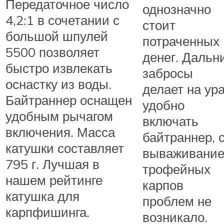
Передаточное число
однозначно
4,2:1 в сочетании с
стоит
большой шпулей
потраченных
5500 позволяет
денег. Дальн
быстро извлекать
забросы
оснастку из воды.
делает на ура
Байтраннер оснащен
удобно
удобным рычагом
включать
включения. Масса
байтраннер, 
катушки составляет
вываживани
795 г. Лучшая в
трофейных
нашем рейтинге
карпов
катушка для
проблем не
карпфишинга.
возникало.