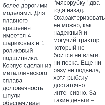
“мясорубку” два
более дорогими
года назад.
моделями. Для
Охарактеризовать
плавного
ее можно, как
вращения
надежный и
имеется 4
могучий трактор,
шариковых и 1
который не
роликовый
боится ни влаги,
подшипники.
ни песка. Еще ни
Корпус сделан из
разу не подвела,
металлического
хотя рыбачу
сплава,
достаточно
долговечность
интенсивно. За
шпули
такие деньги –
обеспечивает