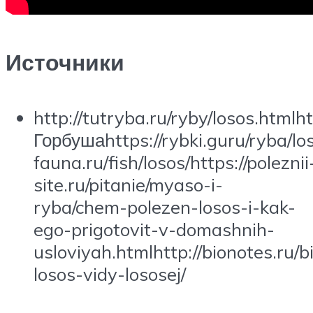
Источники
http://tutryba.ru/ryby/losos.htmlht
Горбушаhttps://rybki.guru/ryba/los
fauna.ru/fish/losos/https://poleznii
site.ru/pitanie/myaso-i-
ryba/chem-polezen-losos-i-kak-
ego-prigotovit-v-domashnih-
usloviyah.htmlhttp://bionotes.ru/b
losos-vidy-lososej/