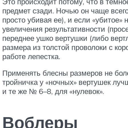
Это происходит потому, что в темно
предмет сзади. Ночью он чаще всего
просто убивая ее), и если «убитое»
увеличения результативности (прос
переднее ушко вертушки (либо верт
размера из толстой проволоки с ко
работе лепестка.
Применять блесны размеров не боле
тройничка у «ночных» вертушек лучш
и те же № 6–8, для «нулевок».
Воблеры