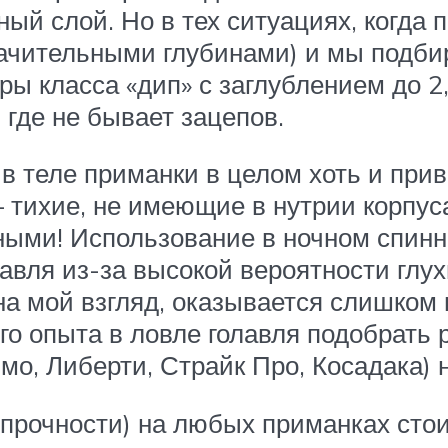
ый слой. Но в тех ситуациях, когда 
начительными глубинами) и мы подби
ы класса «дип» с заглублением до 2
 где не бывает зацепов.
в теле приманки в целом хоть и прив
— тихие, не имеющие в нутрии корпу
ными! Использование в ночном спинн
лавля из-за высокой вероятности глу
 на мой взгляд, оказывается слишком
ого опыта в ловле голавля подобрать
мо, Либерти, Страйк Про, Косадака) 
, прочности) на любых приманках сто