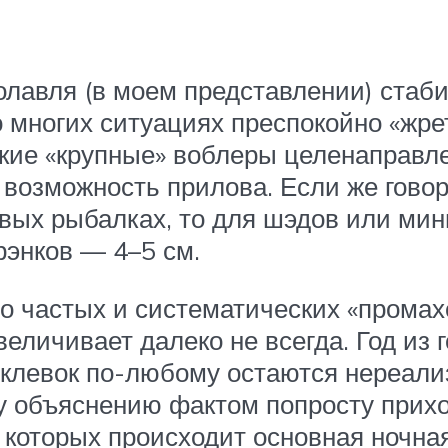
олавля (в моем представлении) стаб
о многих ситуациях преспокойно «жре
акие «крупные» воблеры целенаправл
 возможность прилова. Если же гово
ых рыбалках, то для шэдов или минн
рэнков — 4–5 см.
бо частых и систематических «прома
величивает далеко не всегда. Год из
 поклевок по-любому остаются нереал
 объяснению фактом попросту приход
 которых происходит основная ночная