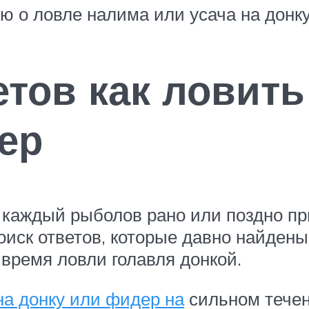
ью о ловле налима или усача на донк
тов как ловить
ер
 каждый рыболов рано или поздно при
оиск ответов, которые давно найдены
 время ловли голавля донкой.
на донку или фидер на
сильном течен