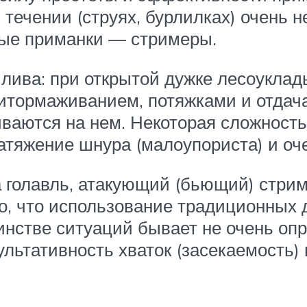
 течении (струях, бурлилках) очень 
вые приманки — стримеры.
йлива: при открытой дужке лесоукла
ритормаживанием, потяжками и отдач
ваются на нем. Некоторая сложность 
атяжение шнура (малоупориста) и оче
 голавль, атакующий (бьющий) стрим
 то, что использование традиционны
инстве ситуаций бывает не очень опр
льтативность хваток (засекаемость)