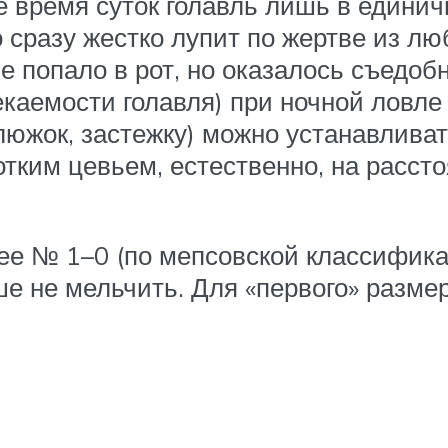
е время суток голавль лишь в едини
 сразу жестко лупит по жертве из л
 не попало в рот, но оказалось съедо
екаемости голавля) при ночной ловл
люжок, застежку) можно устанавлива
ротким цевьем, естественно, на расс
е № 1–0 (по мепсовской классифика
е не мельчить. Для «первого» размер