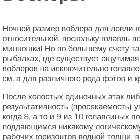
Ночной размер воблера для ловли г
относительной, поскольку голавль в
минношки! Но по большему счету т
рыбалках, где существует ощутимая
воблеров на исключительно голавлев
см, а для различного рода фэтов и к
После холостых одиночных атак ли
результативность (просекаемость) у
когда 8, а то и 9 из 10 голавлиных
поддающимся никакому логическому
рабочих горизонтов водной толщи, в