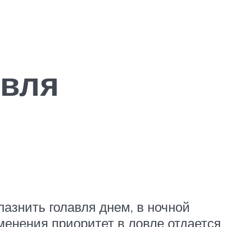
авля
азнить голавля днем, в ночной
менения приоритет в ловле отдается