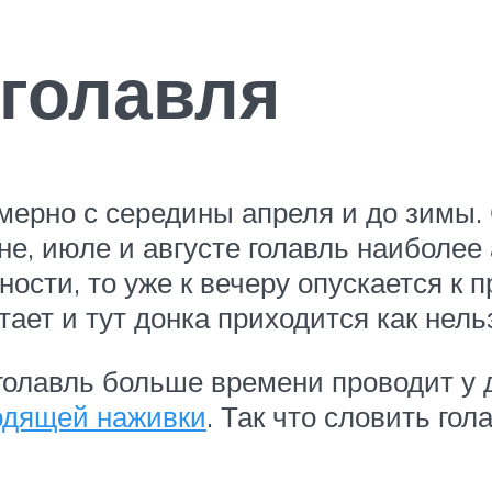
голавля
имерно с середины апреля и до зим
не, июле и августе голавль наиболее 
ности, то уже к вечеру опускается к
ает и тут донка приходится как нельз
голавль больше времени проводит у 
одящей наживки
. Так что словить го