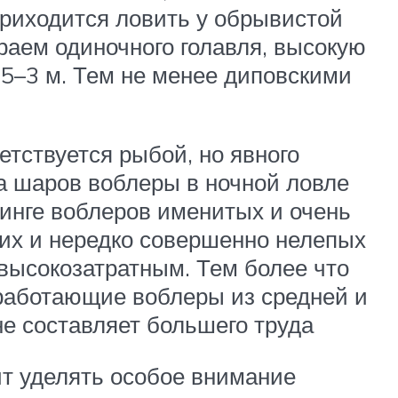
приходится ловить у обрывистой
раем одиночного голавля, высокую
,5–3 м. Тем не менее диповскими
етствуется рыбой, но явного
са шаров воблеры в ночной ловле
инге воблеров именитых и очень
хих и нередко совершенно нелепых
 высокозатратным. Тем более что
 работающие воблеры из средней и
не составляет большего труда
ит уделять особое внимание