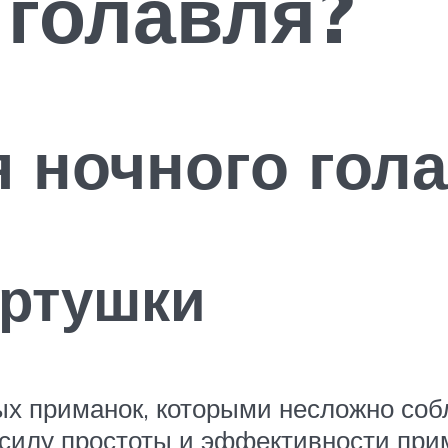
 голавля?
 ночного гол
ертушки
х приманок, которыми несложно собл
 силу простоты и эффективности при