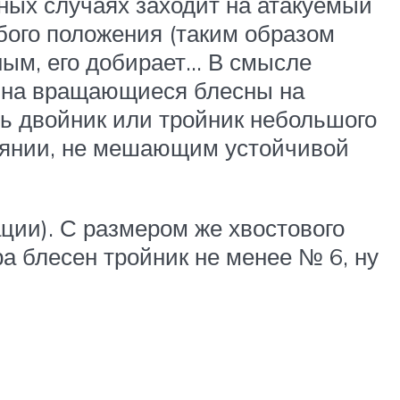
чных случаях заходит на атакуемый
юбого положения (таким образом
бным, его добирает… В смысле
е на вращающиеся блесны на
ть двойник или тройник небольшого
тоянии, не мешающим устойчивой
ции). С размером же хвостового
а блесен тройник не менее № 6, ну