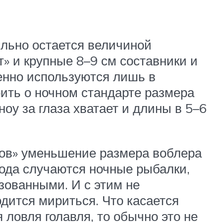
ильно остается величиной
т» и крупные 8–9 см составники и
енно используются лишь в
рить о ночном стандарте размера
оу за глаза хватает и длины в 5–6
хов» уменьшение размера воблера
 года случаются ночные рыбалки,
изованными. И с этим не
ится мириться. Что касается
 ловля голавля, то обычно это не