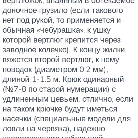
вертлюжок, впаянный в обтекаемое
доночное грузило (если такового
нет под рукой, то применяется и
обычная «чебурашка», к ушку
которой вертлюг крепится через
заводное колечко). К концу жилки
вяжется второй вертлюг, к нему
поводок (диаметром 0.2 мм),
длиной 1-1.5 м. Крюк одинарный
(№7-8 по старой нумерации) с
удлиненным цевьем, отлично, если
на таком крючке будут иметься
насечки (специальные модели для
ловли на червяка), надежно