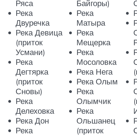
Ряса
Байгоры)
Река
Река
Двуречка
Матыра
Река Девица
Река
(приток
Мещерка
Усмани)
Река
Река
Мосоловка
Дегтярка
Река Нега
(приток
Река Олым
Сновы)
Река
Река
Олымчик
Делеховка
Река
Река Дон
Ольшанец
Река
(приток