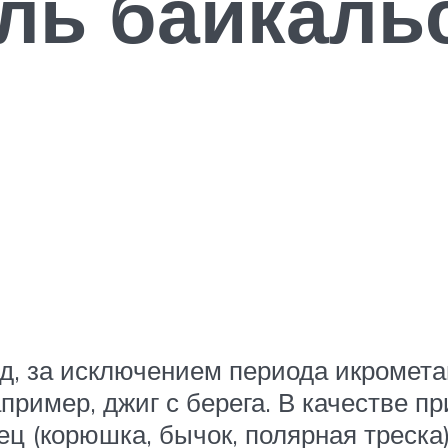
ль байкаль
од, за исключением периода икромет
апример, джиг с берега. В качестве 
ец (корюшка, бычок, полярная треск