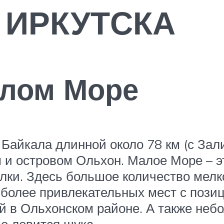
 ИРКУТСКА
алом Море
Байкала длинной около 78 км (с Зали
и островом Ольхон. Малое Море – э
алки. Здесь большое количество мелк
более привлекательных мест с позици
й в Ольхонском районе. А также неб
о ловится щука.