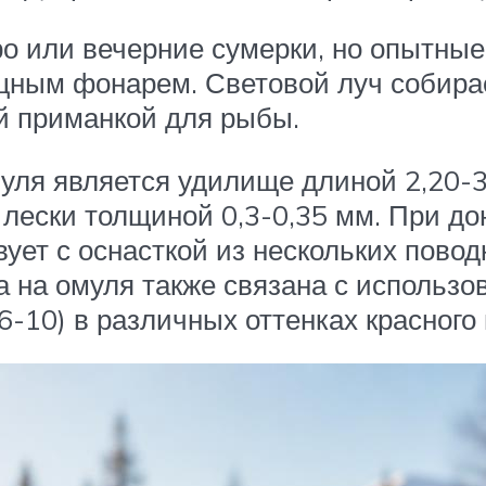
ро или вечерние сумерки, но опытные
ощным фонарем. Световой луч собирае
й приманкой для рыбы.
уля является удилище длиной 2,20-3
лески толщиной 0,3-0,35 мм. При до
вует с оснасткой из нескольких пово
 на омуля также связана с использ
-10) в различных оттенках красного 