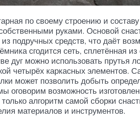
арная по своему строению и составу 
 собственными руками. Основой снаст
из подручных средств, что даёт воз
мника сгодится сеть, сплетённая из
ве дуг можно использовать прутья л
кой четырёх каркасных элементов. С
алки может позволить добыть опреде
мы оговорим возможность изготовле
только алгоритм самой сборки снаст
елия материалов и инструментов.