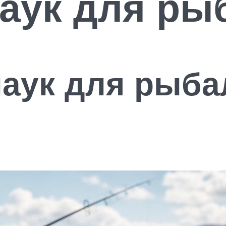
паук для ры
паук для рыб