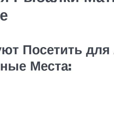
е
ют Посетить для
ные Места: