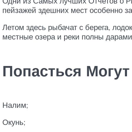
Одни из Самых лучших Отчетов о Ры
пейзажей здешних мест особенно за
Летом здесь рыбачат с берега, лодо
местные озера и реки полны дарами
Попасться Могу
Налим;
Окунь;