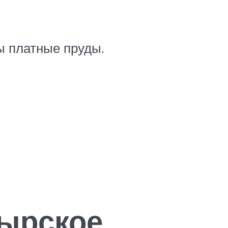
ы платные пруды.
ырское