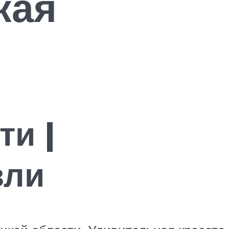
кая
ти |
вли