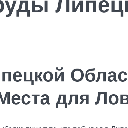
руды Липец
пецкой Облас
Места для Ло