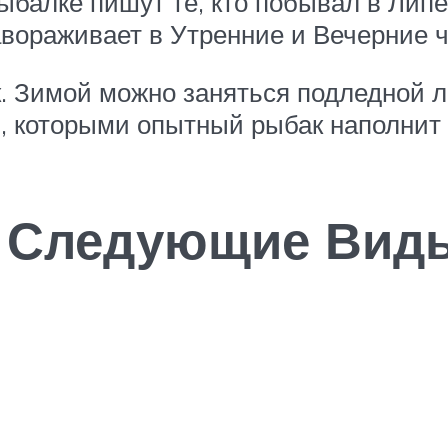
балке пишут те, кто побывал в Липе
вораживает в Утренние и Вечерние ч
к. Зимой можно заняться подледной ло
, которыми опытный рыбак наполнит 
т Следующие Вид