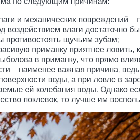
дима по следующим причинам:
лаги и механических повреждений – 
д воздействием влаги достаточно быс
ы противостоять щучьим зубам;
красивую приманку приятнее ловить, 
ыболова в приманку, что прямо влияе
и – наименее важная причина, ведь 
поверхности воды, а при ловле в зар
аемые ей колебания воды. Однако ес
ество поклевок, то лучше им восполь