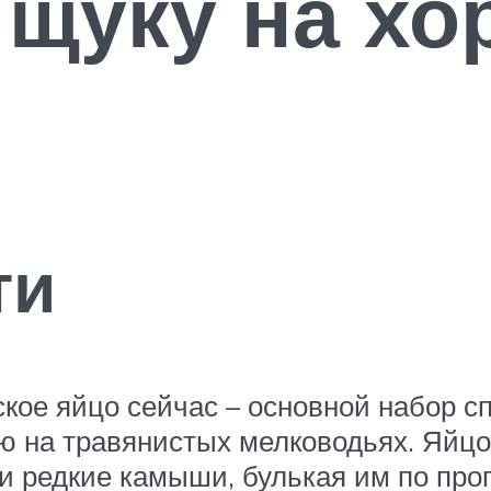
 щуку на хо
ти
ое яйцо сейчас – основной набор сп
ью на травянистых мелководьях. Яйц
 редкие камыши, булькая им по прог