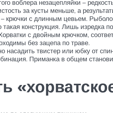
ого воблера незацепляйки – редкость
стость за кусты меньше, а результат
– крючки с длинным цевьем. Рыболов
 такая конструкция. Лишь изредка п
 Хорватки с двойным крючком, соотве
оходимы без зацепа по траве.
но насадить твистер или юбку от спи
мбинация. Приманка в общем станови
ть «хорватско