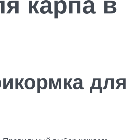
я карпа в
рикормка для