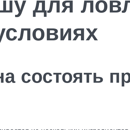
шу для ловл
условиях
на состоять п