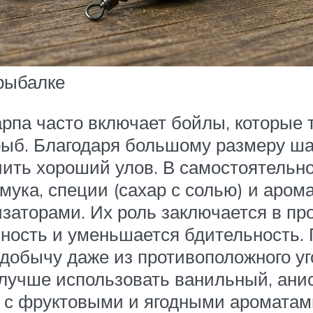
 рыбалке
арпа часто включает бойлы, которые
рыб. Благодаря большому размеру ша
ить хороший улов. В самостоятельно
ука, специи (сахар с солью) и аром
заторами. Их роль заключается в пр
вность и уменьшается бдительность
добычу даже из противоположного уг
у лучше использовать ванильный, ан
и с фруктовыми и ягодными ароматам