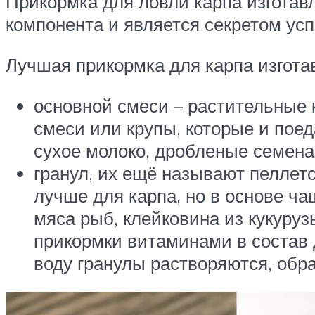
Прикормка для ловли карпа изготав
компонента и является секретом ус
Лучшая прикормка для карпа изгота
основной смеси – растительные
смеси или крупы, которые и поед
сухое молоко, дробленые семена,
гранул, их ещё называют пеллет
лучше для карпа, но в основе ча
мяса рыб, клейковина из кукуру
прикормки витаминами в состав 
воду гранулы растворяются, обр