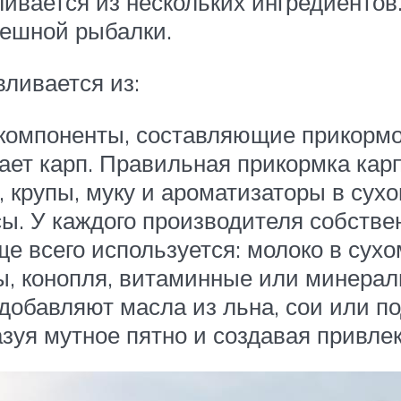
ливается из нескольких ингредиенто
пешной рыбалки.
вливается из:
 компоненты, составляющие прикормо
ает карп. Правильная прикормка карп
 крупы, муку и ароматизаторы в сухо
сы. У каждого производителя собстве
ще всего используется: молоко в сухо
зы, конопля, витаминные или минера
добавляют масла из льна, сои или п
азуя мутное пятно и создавая привле