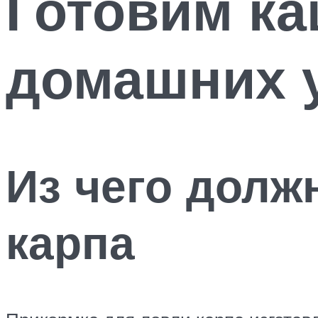
Готовим ка
домашних 
Из чего долж
карпа