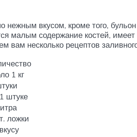
о нежным вкусом, кроме того, бульон
ся малым содержание костей, имеет 
ем вам несколько рецептов заливного
личество
ло 1 кг
штуки
 1 штуке
литра
т. ложки
 вкусу