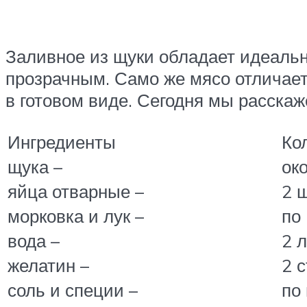
Заливное из щуки обладает идеальн
прозрачным. Само же мясо отличает
в готовом виде. Сегодня мы расскаж
Ингредиенты
Ко
щука –
око
яйца отварные –
2 
морковка и лук –
по
вода –
2 
желатин –
2 с
соль и специи –
по