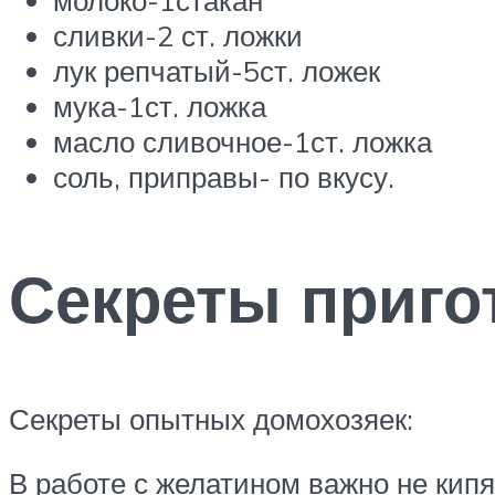
молоко-1стакан
сливки-2 ст. ложки
лук репчатый-5ст. ложек
мука-1ст. ложка
масло сливочное-1ст. ложка
соль, приправы- по вкусу.
Секреты приго
Секреты опытных домохозяек:
В работе с желатином важно не кипя