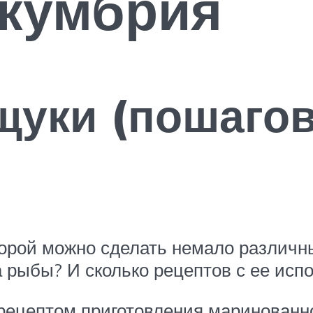
скумбрия
щуки (пошаго
торой можно сделать немало различны
а рыбы? И сколько рецептов с ее исп
рецептом приготовления маринованн