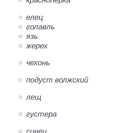
елец
голавль
язь
жерех
чехонь
подуст волжский
лещ
густера
синец