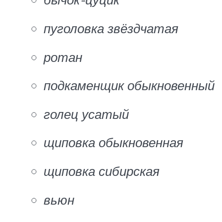
пуголовка звёздчатая
ротан
подкаменщик обыкновенный
голец усатый
щиповка обыкновенная
щиповка сибирская
вьюн