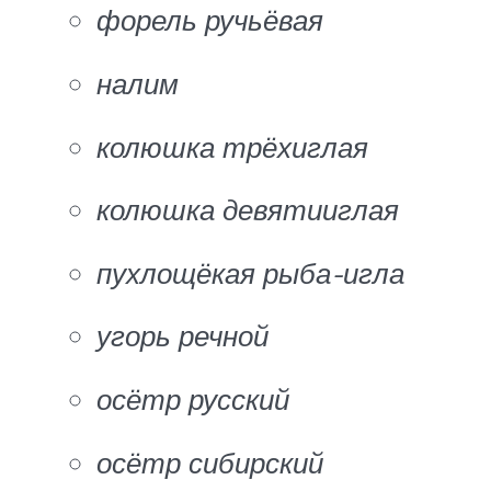
форель ручьёвая
налим
колюшка трёхиглая
колюшка девятииглая
пухлощёкая рыба-игла
угорь речной
осётр русский
осётр сибирский