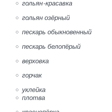
гольян-красавка
гольян озёрный
пескарь обыкновенный
пескарь белопёрый
верховка
горчак
уклейка
плотва
краснопёрка