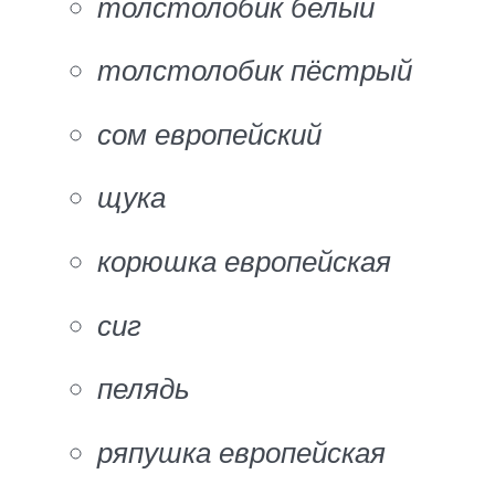
толстолобик белый
толстолобик пёстрый
сом европейский
щука
корюшка европейская
сиг
пелядь
ряпушка европейская