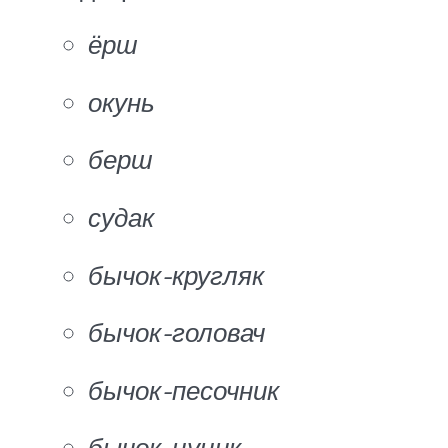
ёрш
окунь
берш
судак
бычок-кругляк
бычок-головач
бычок-песочник
бычок-цуцик