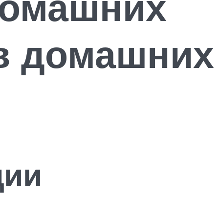
домашних
в домашних
ции