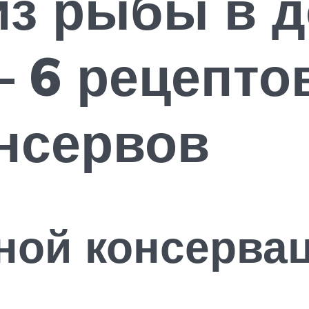
из рыбы в 
— 6 рецепто
нсервов
ной консерва