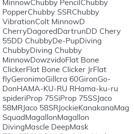
MinnowChubby PencilChubby
PopperChubby SSRChubby
VibrationColt MinnowD
CherryDagoredDartrunDD Chery
55DD ChubbyDe-PupDiving
ChubbyDiving Chubby
MinnowDowzvidoFlat Bone
ClickerFlat Bone Clicker JrFlat
flyGeronimoGillcra 60GironGo-
DonHAMA-KU-RU RHama-ku-ru
spideriProp 75SiProp 75SSJaco
58MRJaco 58SRJockieKanakanaMag
SquadMagallonMagallon
DivingMascle DeepMask