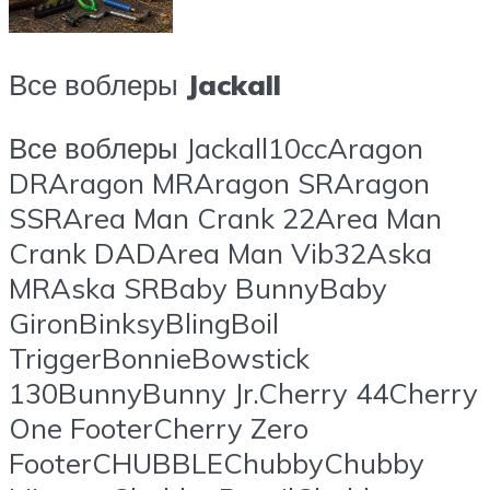
Все воблеры
Jackall
Все воблеры Jackall10ccAragon
DRAragon MRAragon SRAragon
SSRArea Man Crank 22Area Man
Crank DADArea Man Vib32Aska
MRAska SRBaby BunnyBaby
GironBinksyBlingBoil
TriggerBonnieBowstick
130BunnyBunny Jr.Cherry 44Cherry
One FooterCherry Zero
FooterCHUBBLEChubbyChubby