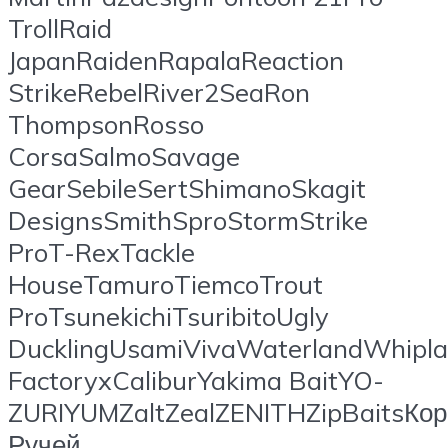
TrollRaid
JapanRaidenRapalaReaction
StrikeRebelRiver2SeaRon
ThompsonRosso
CorsaSalmoSavage
GearSebileSertShimanoSkagit
DesignsSmithSproStormStrike
ProT-RexTackle
HouseTamuroTiemcoTrout
ProTsunekichiTsuribitoUgly
DucklingUsamiVivaWaterlandWhipl
FactoryxCaliburYakima BaitYO-
ZURIYUMZaltZealZENITHZipBaitsК
Ручей