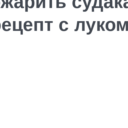
ожарить судак
рецепт с луко