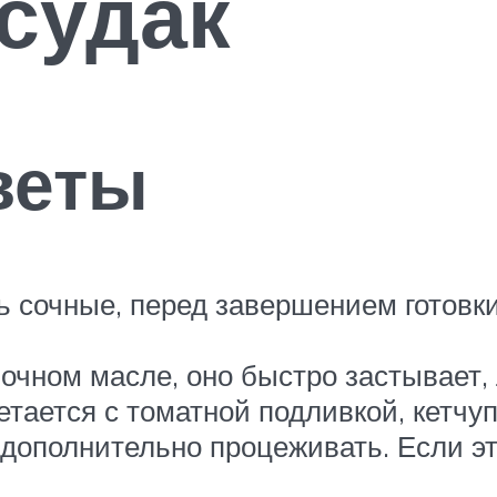
судак
веты
 сочные, перед завершением готовк
вочном масле, оно быстро застывает,
тается с томатной подливкой, кетчуп
ополнительно процеживать. Если этог