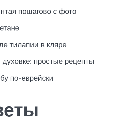
нтая пошагово с фото
етане
ле тилапии в кляре
в духовке: простые рецепты
бу по-еврейски
веты