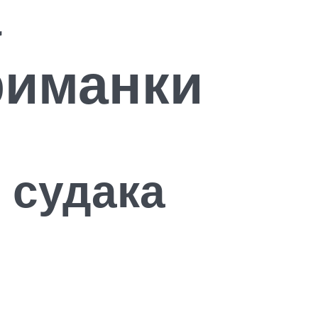
а
риманки
 судака