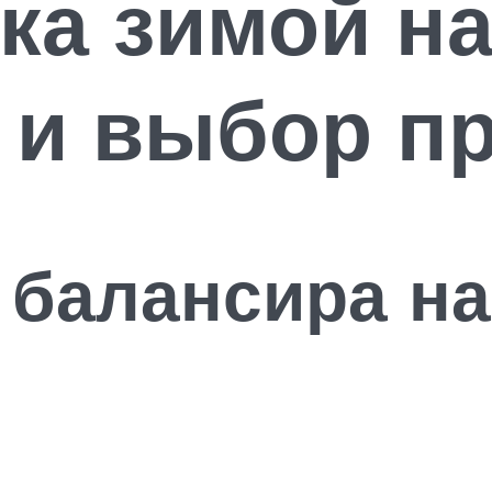
ка зимой н
 и выбор п
 балансира на