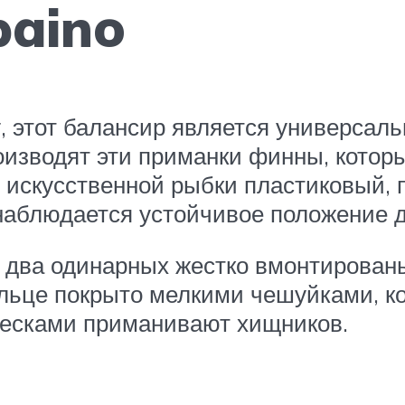
paino
г, этот балансир является универса
оизводят эти приманки финны, котор
 искусственной рыбки пластиковый, п
наблюдается устойчивое положение д
 два одинарных жестко вмонтированы
ельце покрыто мелкими чешуйками, к
есками приманивают хищников.