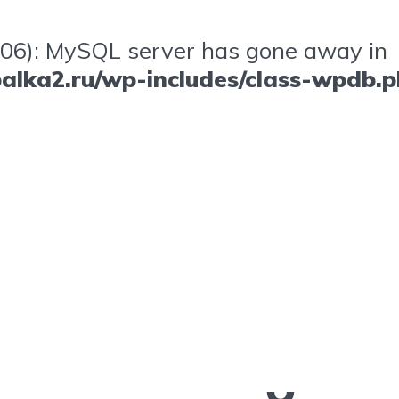
006): MySQL server has gone away in
lka2.ru/wp-includes/class-wpdb.p