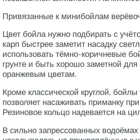
Привязанные к минибойлам верёвочк
Цвет бойла нужно подбирать с учёто
карп быстрее заметит насадку светл
использовать тёмно-коричневые бо
грунте и быть хорошо заметной для
оранжевым цветам.
Кроме классической круглой, бойл
позволяет насаживать приманку при
Резиновое кольцо надевается на ци
В сильно запрессованных водоёмах 
накалывалась на прикреплённые к н