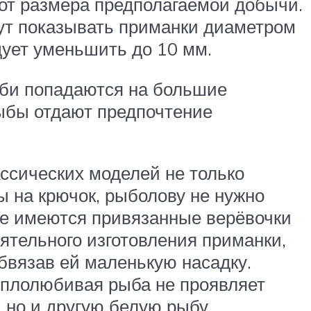
 от размера предполагаемой добычи.
дут показывать приманки диаметром
дует уменьшить до 10 мм.
оби попадаются на большие
рыбы отдают предпочтение
ссических моделей не только
ы на крючок, рыболову не нужно
же имеются привязанные верёвочки
оятельного изготовления приманки,
обвязав ей маленькую насадку.
еплолюбивая рыба не проявляет
 но и другую белую рыбу.