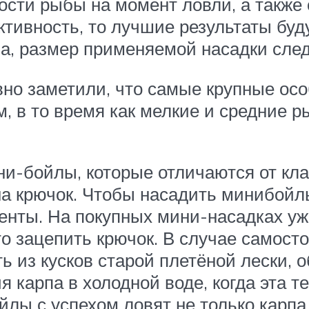
ости рыбы на момент ловли, а также
тивность, то лучшие результаты бу
на, размер применяемой насадки сле
вно заметили, что самые крупные ос
, в то время как мелкие и средние 
и-бойлы, которые отличаются от кла
на крючок. Чтобы насадить минибойл
енты. На покупных мини-насадках у
то зацепить крючок. В случае самост
 из кусков старой плетёной лески, 
карпа в холодной воде, когда эта т
лы с успехом ловят не только карпа,