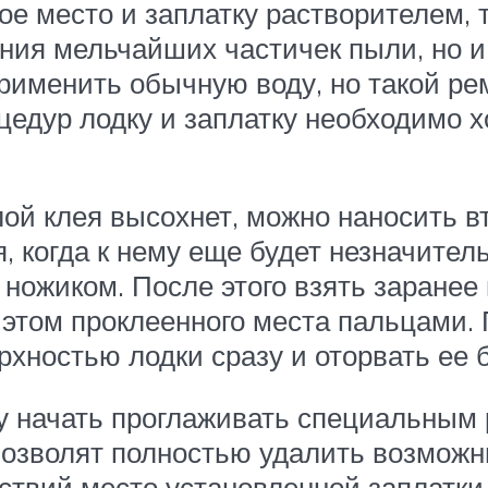
е место и заплатку растворителем, т
ения мельчайших частичек пыли, но и
рименить обычную воду, но такой рем
цедур лодку и заплатку необходимо х
ой клея высохнет, можно наносить вт
, когда к нему еще будет незначител
ножиком. После этого взять заранее
ри этом проклеенного места пальцами
рхностью лодки сразу и оторвать ее б
у начать проглаживать специальным р
озволят полностью удалить возможн
йствий место установленной заплатк