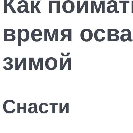
Как поймат
время осв
зимой
Снасти