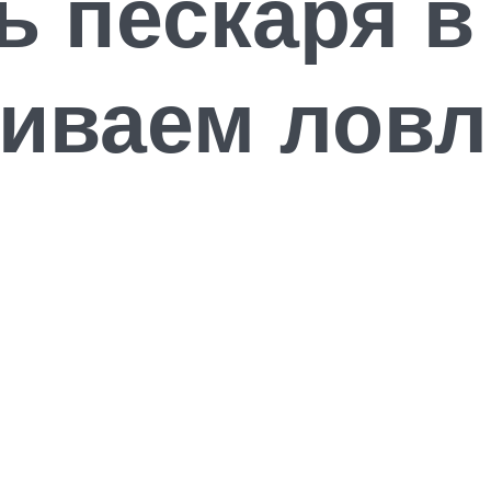
ь пескаря в
аиваем ловл