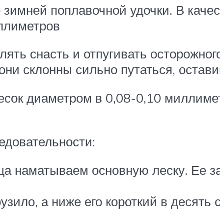
зимней поплавочной удочки. В каче
ллиметров
лять снасть и отпугивать осторожног
 они склонны сильно путаться, остав
лесок диаметром в 0,08-0,10 миллим
едовательности:
а наматываем основную леску. Ее з
узило, а ниже его короткий в десять