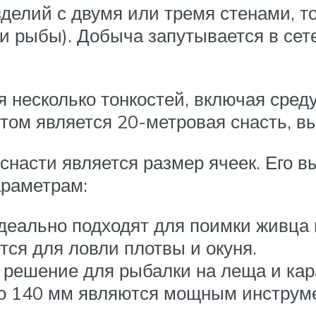
делий с двумя или тремя стенами, т
и рыбы). Добыча запутывается в сет
несколько тонкостей, включая среду
м является 20-метровая снасть, выс
снасти является размер ячеек. Его в
араметрам:
деально подходят для поимки живца 
ся для ловли плотвы и окуня.
решение для рыбалки на леща и кар
до 140 мм являются мощным инструм