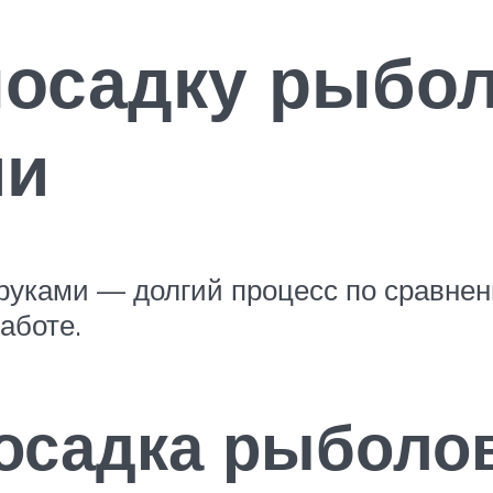
посадку рыбо
ми
руками — долгий процесс по сравне
аботе.
посадка рыболо