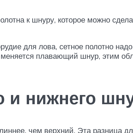
олотна к шнуру, которое можно сдел
 орудие для лова, сетное полотно на
именяется плавающий шнур, этим обл
о и нижнего шн
иннее, чем верхний. Эта разница дл