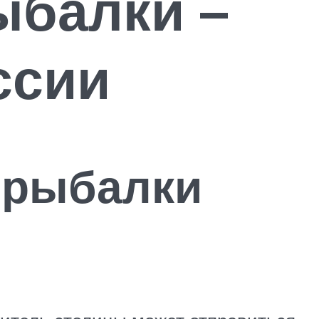
ыбалки –
ссии
 рыбалки