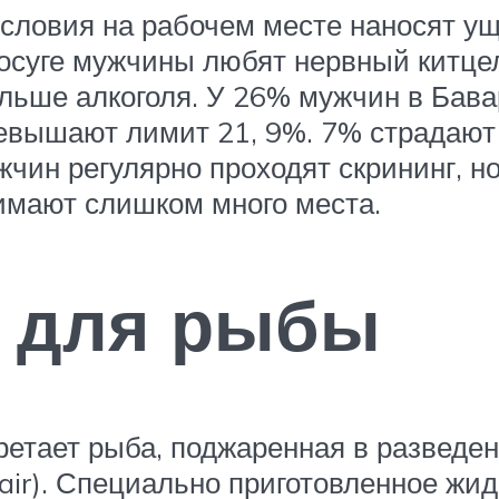
 условия на рабочем месте наносят у
осуге мужчины любят нервный китцел
льше алкоголя. У 26% мужчин в Бав
евышают лимит 21, 9%. 7% страдают 
жчин регулярно проходят скрининг, н
имают слишком много места.
р для рыбы
етает рыба, поджаренная в разведен
lair). Специально приготовленное жи