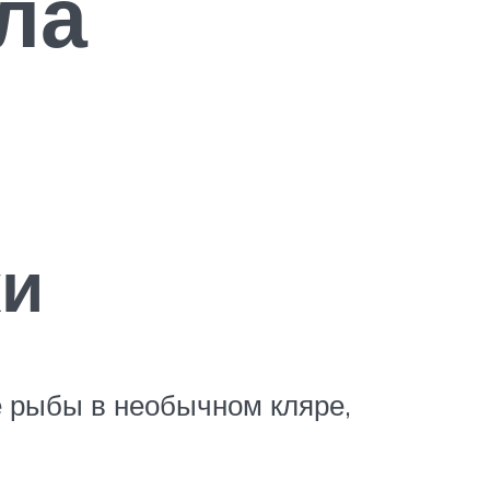
ла
ки
е рыбы в необычном кляре,