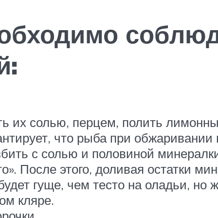
необходимо соблю
й:
ть их солью, перцем, полить лимонны
антирует, что рыба при обжаривании 
збить с солью и половиной минералки
то». После этого, доливая остатки м
будет гуще, чем тесто на оладьи, но 
ом кляре.
рочки.