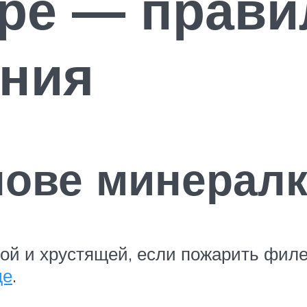
ре — прави
ения
нове минерал
ой и хрустящей, если пожарить фил
де
.