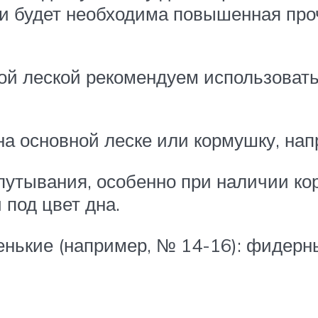
ли будет необходима по­вышенная пр
ной леской рекомендуем ис­пользоват
о на основной леске или кормуш­ку, н
спутывания, особенно при наличии к
 под цвет дна.
ленькие (например, № 14-16): фидер