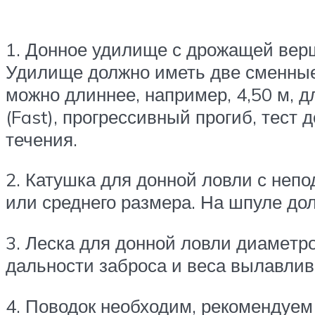
1. Донное удилище с дрожащей верш
Удилище должно иметь две сменные 
можно длиннее, например, 4,50 м, д
(Fast), про­грессивный прогиб, тест
течения.
2. Катушка для донной ловли с не­п
или среднего размера. На шпуле до
3. Леска для донной ловли диаме­тро
дальности заброса и веса вылавли
4. Поводок необходим, рекомен­дуе