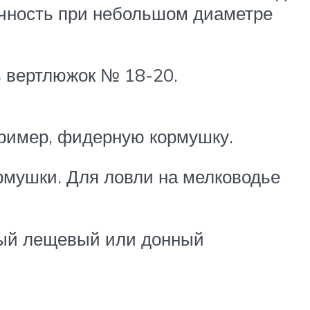
очность при неболь­шом диаметре
ь вертлюжок № 18-20.
апример, фидерную кормушку.
ормушки. Для ловли на мелководье
ный лещевый или донный