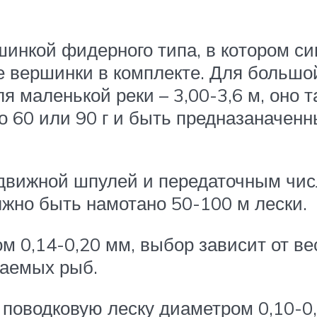
инкой фидерного типа, в ко­тором с
вершинки в ком­плекте. Для большой
ля маленькой реки – 3,00-3,6 м, оно 
 до 60 или 90 г и быть предназаначен
одвижной шпулей и передаточным чис
лжно быть намотано 50-100 м лески.
м 0,14-0,20 мм, выбор зависит от ве
ваемых рыб.
м поводковую леску диаметром 0,10-0