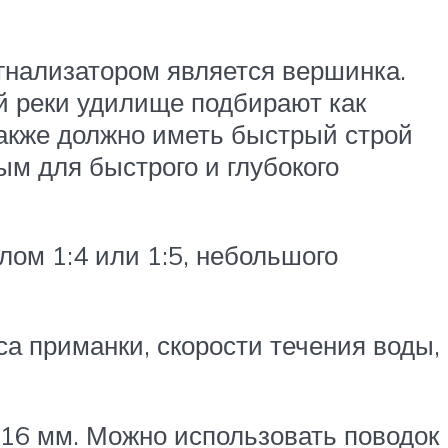
игнализатором является вершинка.
 реки удили­ще подбирают как
также долж­но иметь быстрый строй
ным для быстрого и глубокого
лом 1:4 или 1:5, небольшого
са приманки, скорости тече­ния воды,
,16 мм. Можно использовать поводок