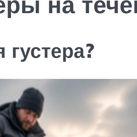
еры на теч
я густера?